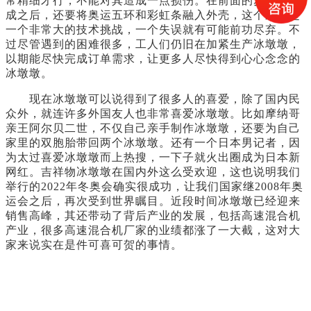
常精细才行，不能对其造成一点损伤。在前面的步骤都完
成之后，还要将奥运五环和彩虹条融入外壳，这个过程是
一个非常大的技术挑战，一个失误就有可能前功尽弃。不
过尽管遇到的困难很多，工人们仍旧在加紧生产冰墩墩，
以期能尽快完成订单需求，让更多人尽快得到心心念念的
冰墩墩。
现在冰墩墩可以说得到了很多人的喜爱，除了国内民
众外，就连许多外国友人也非常喜爱冰墩墩。比如摩纳哥
亲王阿尔贝二世，不仅自己亲手制作冰墩墩，还要为自己
家里的双胞胎带回两个冰墩墩。还有一个日本男记者，因
为太过喜爱冰墩墩而上热搜，一下子就火出圈成为日本新
网红。吉祥物冰墩墩在国内外这么受欢迎，这也说明我们
举行的2022年冬奥会确实很成功，让我们国家继2008年奥
运会之后，再次受到世界瞩目。近段时间冰墩墩已经迎来
销售高峰，其还带动了背后产业的发展，包括高速混合机
产业，很多高速混合机厂家的业绩都涨了一大截，这对大
家来说实在是件可喜可贺的事情。