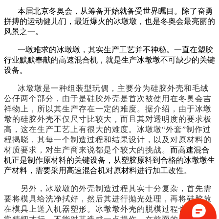
本届北京冬奥会，从筹备开始就备受世界瞩目。除了奋勇
拼搏的运动健儿们，最近爆火的冰墩墩，也是冬奥会最亮丽的
风景之一。
一墩难求的冰墩墩，其实生产工艺并不神秘。一直在塑胶
行业默默奉献的高速混合机，就是生产冰墩墩不可缺少的关键
设备。
冰墩墩是一种组装型玩偶，主要分为硅胶外壳和毛绒
公仔两个部分，由于是硅胶外壳是首次被使用在冬奥会吉
祥物上，所以其生产存在一定的难度。据介绍，由于冰墩
墩的硅胶外壳不仅尺寸比较大，而且其对透明度的要求极
高，这在生产工艺上有很大的难度。冰墩墩“外套”制作过
程揭晓，其每一个制造过程和结果设计，以及对原材料的
材质要求，对生产商来说都是个较大的挑战。
而高速混合
机正是制作原材料的关键设备，从塑胶原料到合格的冰墩墩生
产材料，需要采用高速混合机对原材料进行加工改性。
另外，冰墩墩的外壳制造过程其实十分复杂，首先需
要将模具给洗净拭好，然后其进行抛光处理，再将硅胶放
在模具上送入机器塑形。冰墩墩外壳的脱模过程也需要非