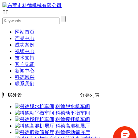


网站首页
产品中心
成功案例
视频中心
技术支持
客户见证
新闻中心
科德风采
联系我们
厂房外景
分类列表
科德脱水机车间
科德动平衡车间
科德搅拌机车间
科德高混机展厅
科德振动筛展厅